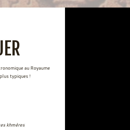
UER
astronomique au Royaume
plus typiques !
ices khmères