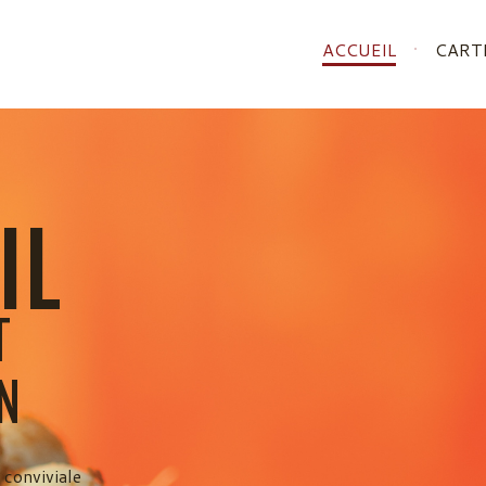
ACCUEIL
CART
IL
T
N
 conviviale