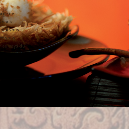
orge de
s vous
s qui vous
et vous
r au pays du