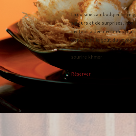
La cuisine cambodgienne reg
saveurs et de surprises. Nou
invitons à découvrir des plat
donneront le goût du voyage 
souhaitons un agréable séjou
sourire khmer.
Réserver