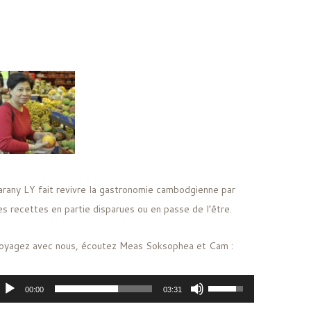
arany LY fait revivre la gastronomie cambodgienne par
es recettes en partie disparues ou en passe de l’être.
oyagez avec nous, écoutez Meas Soksophea et Cam :
ecteur
Utilisez
00:00
03:31
udio
les